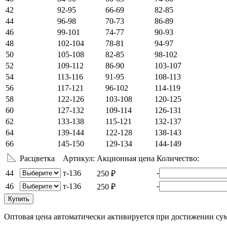
42
92-95
66-69
82-85
44
96-98
70-73
86-89
46
99-101
74-77
90-93
48
102-104
78-81
94-97
50
105-108
82-85
98-102
52
109-112
86-90
103-107
54
113-116
91-95
108-113
56
117-121
96-102
114-119
58
122-126
103-108
120-125
60
127-132
109-114
126-131
62
133-138
115-121
132-137
64
139-144
122-128
138-143
66
145-150
129-134
144-149
Расцветка
Артикул:
Акционная цена
Количество:
-
44
т-136
250 ₽
-
46
т-136
250 ₽
Купить
Оптовая цена автоматически активируется при достижении сум