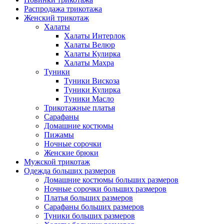
Распродажа трикотажа
Женский трикотаж
Халаты
Халаты Интерлок
Халаты Велюр
Халаты Кулирка
Халаты Махра
Туники
Туники Вискоза
Туники Кулирка
Туники Масло
Трикотажные платья
Сарафаны
Домашние костюмы
Пижамы
Ночные сорочки
Женские брюки
Мужской трикотаж
Одежда больших размеров
Домашние костюмы больших размеров
Ночные сорочки больших размеров
Платья больших размеров
Сарафаны больших размеров
Туники больших размеров