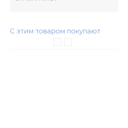
С этим товаром покупают
РАСПРОДАЖА ТРИКОТАЖА
НОВИНКИ
ЖЕНСКИЙ ТРИКОТАЖ
МУЖСКОЙ ТРИКОТАЖ
ОДЕЖДА БОЛЬШИХ РАЗМЕРОВ
СПОРТИВНАЯ ОДЕЖДА