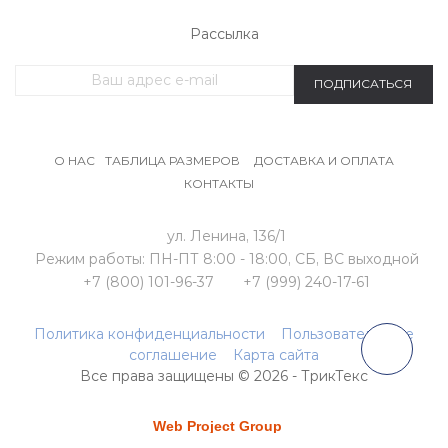
Рассылка
ПОДПИСАТЬСЯ
О НАС
ТАБЛИЦА РАЗМЕРОВ
ДОСТАВКА И ОПЛАТА
КОНТАКТЫ
ул. Ленина, 136/1
Режим работы:
ПН-ПТ 8:00 - 18:00,
СБ, ВС выходной
+7 (800) 101-96-37
+7 (999) 240-17-61
Политика конфиденциальности
Пользовательское
соглашение
Карта сайта
Все права защищены © 2026 - ТрикТекс
продвижение сайта
Создание и продвижение сайтов